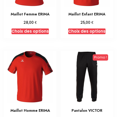
la
la
page
page
Maillot Femme ERIMA
Maillot Enfant ERIMA
du
du
produit
produ
€
€
28,00
25,00
Ce
Ce
Choix des options
Choix des options
produit
produ
a
a
plusieurs
plusi
variations.
variat
Promo !
Les
Les
options
optio
peuvent
peuv
être
être
choisies
chois
sur
sur
la
la
page
page
Maillot Homme ERIMA
Pantalon VICTOR
du
du