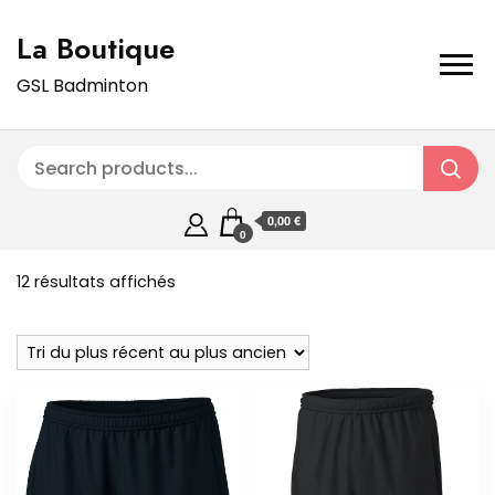
La Boutique
GSL Badminton
0,00 €
0
Trié
12 résultats affichés
du
plus
récent
au
plus
ancien